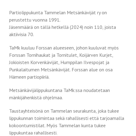
Partiolippukunta Tammelan Metsänkävijät ry on
perustettu vuonna 1991.
Jäsenmäärä on tällä hetkellä (2024) noin 110, joista
aktiivisia 70.
TaMk kuuluu Forssan alueeseen, johon kuuluvat myös
Forssan Tornihaukat ja Tornitulet, Koijärven Kurjet,
Jokioisten Korvenkävijät, Humppilan Ilvespojat ja
Punkalaitumen Metsänkävijät. Forssan alue on osa
Hämeen partiopiiriä.
Metsänkävijälippukuntana TaMk:ssa noudatetaan
mänkijähenkistä ohjelmaa.
Taustayhteisönä on Tammelan seurakunta, joka tukee
lippukunnan toimintaa sekä rahallisesti että tarjoamalla
kokoontumistilat. Myös Tammelan kunta tukee
lippukuntaa rahallisesti.